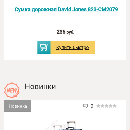
Оценка:
Сумка дорожная David Jones 823-CM2079
Введите текст с картинки:
235
руб.
Купить
быстро
Новинки
0
Новинка