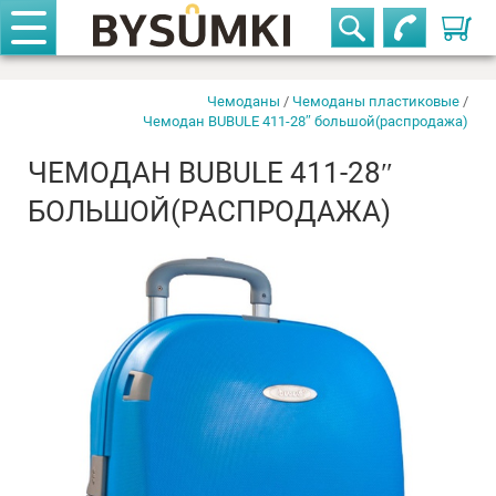
Корзи
Телефоны
закрыть
Чемодан BUBULE 411-28″
нет в
большой(распродажа)
Чемоданы
/
Чемоданы пластиковые
/
наличии
Чемодан BUBULE 411-28″ большой(распродажа)
+375-29-611-42-63
ЧЕМОДАН BUBULE 411-28″
БОЛЬШОЙ(РАСПРОДАЖА)