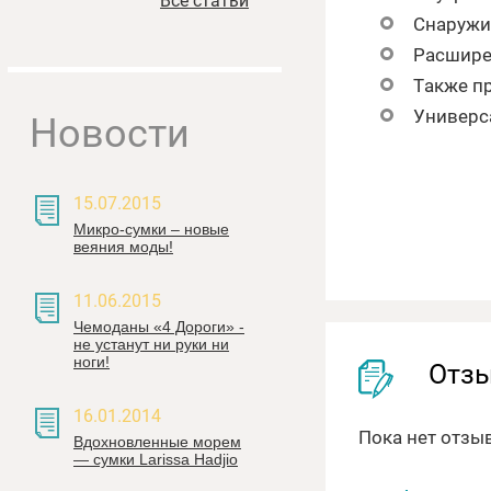
Все статьи
Снаружи:
Расшире
Также п
Универс
Новости
15.07.2015
Микро-сумки – новые
веяния моды!
11.06.2015
Чемоданы «4 Дороги» -
не устанут ни руки ни
ноги!
Отз
16.01.2014
Пока нет отзы
Вдохновленные морем
— сумки Larissa Hadjiо