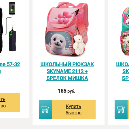
e 57-32
ШКОЛЬНЫЙ РЮКЗАК
ШКО
л
SKYNAME 2112 +
SK
БРЕЛОК МИШКА
Б
165
руб.
ить
тро
Купить
быстро