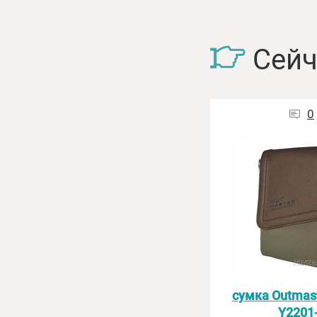
Сейч
0
сумка Outmast
Y2201