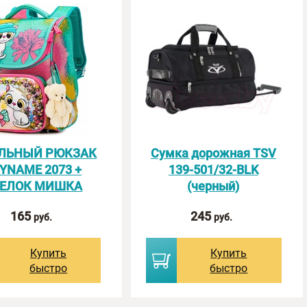
ЛЬНЫЙ РЮКЗАК
Сумка дорожная TSV
YNAME 2073 +
139-501/32-BLK
РЕЛОК МИШКА
(черный)
165
245
руб.
руб.
Купить
Купить
быстро
быстро