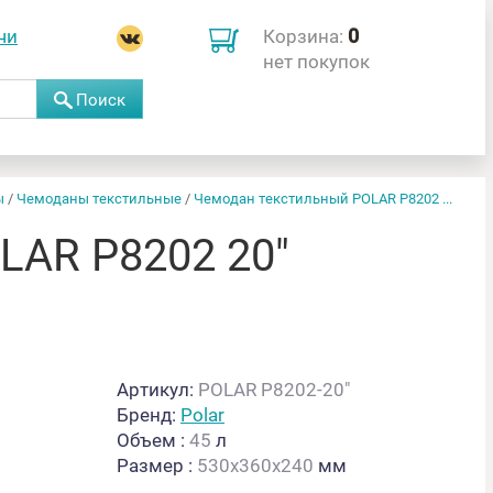
0
чи
Корзина:
нет покупок
Поиск
ы
/
Чемоданы текстильные
/
Чемодан текстильный POLAR Р8202 ...
AR Р8202 20"
Артикул:
POLAR Р8202-20"
Бренд:
Polar
Объем
:
45
л
Размер
:
530х360х240
мм