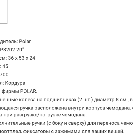
дитель:
Polar
Р
8202
20"
см:
36 х 53 х 24
:
45
700
л:
Кордура
 фирмы POLAR.
енные колеса на подшипниках (2 шт.) диаметр 8 см., 
ющаяся ручка расположена внутри корпуса чемодана, 
в при разгрузке/погрузке чемодана.
лнительные ручки (с боку и сверху) для переноса чемо
 портплед, фиксаторы с зажимами для ваших вещей.