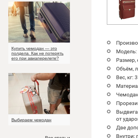
Произво
Купить чемодан — это
Модель:
полдела. Как не потерять
его при авиаперелете?
Размер, 
Объём, л
Вес, кг:
3
Материа
Чемодан
Прорезин
Выдвига
от ударо
Выбираем чемодан
Две допо
Внутри: