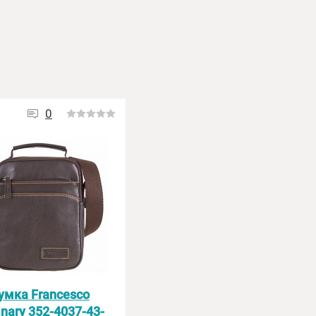
0
умка Francesco
nary 352-4037-43-