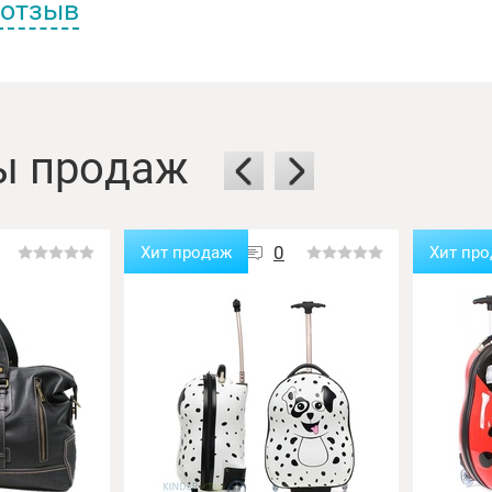
 отзыв
еля:
ы продаж
0
Хит продаж
Хит пр