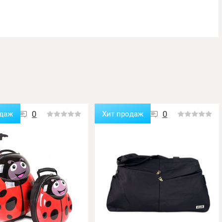
0
0
одаж
Хит продаж