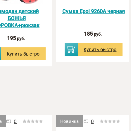
емодан детский
Сумка Epol 9260А черная
БОЖЬЯ
ОРОВКА+рюкзак
185
руб.
195
руб.
Купить
быстро
Купить
быстро
0
0
а
Новинка