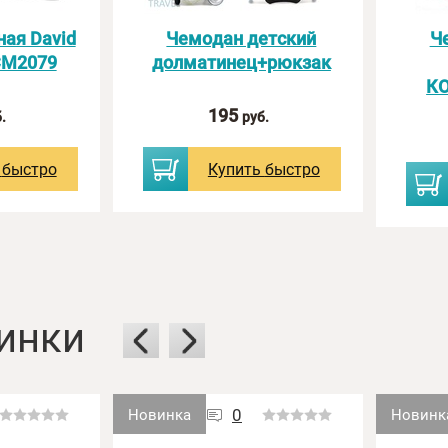
ая David
Чемодан детский
Ч
CM2079
долматинец+рюкзак
с картинки:
К
195
.
руб.
ь
быстро
Купить
быстро
инки
0
Новинка
Новинк