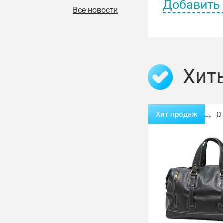
Добавить
Все новости
Имя пользоват
Хит
Отзыв:
0
0
Хит продаж
Хит продаж
Новинка
Оценка: