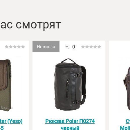
ас смотрят
0
Новинка
er (Yeso)
Рюкзак Polar П0274
С
-5
черный
Moli