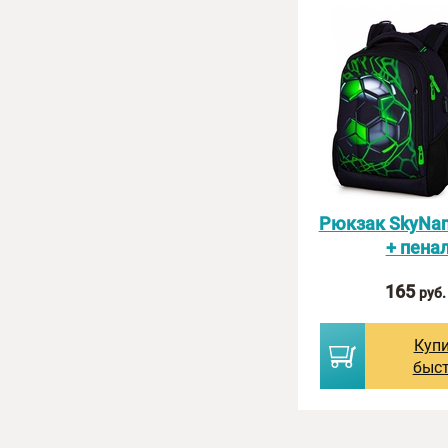
Сумка-портплед Polar
Рюкзак SkyNam
6440PI
+ пена
195
165
руб.
руб.
Купить
Куп
быстро
быс