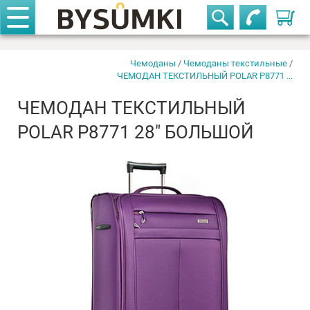
Корзи
Телефоны
закрыть
ЧЕМОДАН ТЕКСТИЛЬНЫЙ POLAR
нет в
Р8771 28" большой
Чемоданы
/
Чемоданы текстильные
/
наличии
ЧЕМОДАН ТЕКСТИЛЬНЫЙ POLAR Р8771 ...
+375-29-611-42-63
ЧЕМОДАН ТЕКСТИЛЬНЫЙ
POLAR Р8771 28" БОЛЬШОЙ