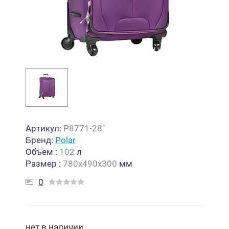
Артикул:
Р8771-28"
Бренд:
Polar
Объем
:
102
л
Размер
:
780х490х300
мм
0
нет в наличии