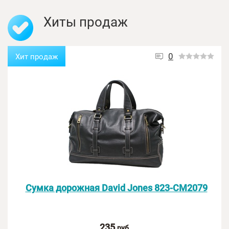
Хиты продаж
Отзыв:
0
Хит продаж
Оценка:
Сумка дорожная David Jones 823-CM2079
Введите текст с картинки:
235
руб.