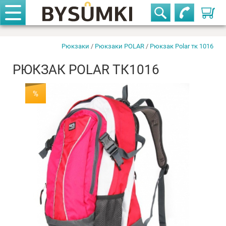
Корзи
Телефоны
закрыть
Рюкзак Polar тк
Купить
быстро
1016
Рюкзаки
/
Рюкзаки POLAR
/
Рюкзак Polar тк 1016
РЮКЗАК POLAR ТК1016
+375-29-611-42-63
%