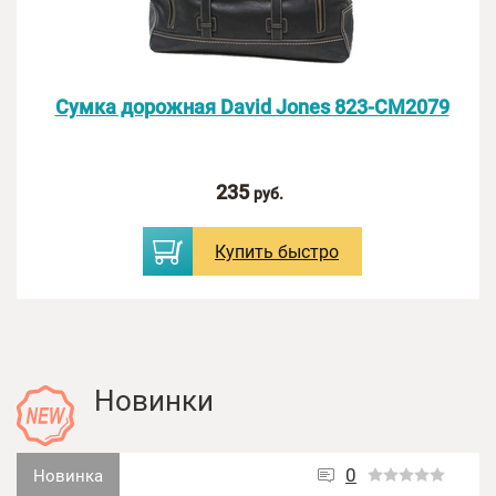
Оценка:
Сумка дорожная David Jones 823-CM2079
Введите текст с картинки:
235
руб.
Купить
быстро
Новинки
0
Новинка