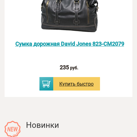
Оценка:
Сумка дорожная David Jones 823-CM2079
Введите текст с картинки:
235
руб.
Купить
быстро
Новинки