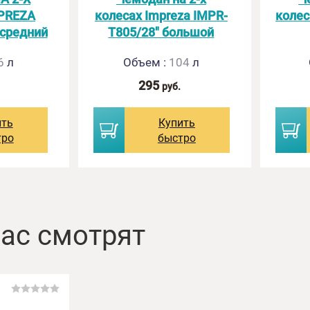
PREZA
колесах Impreza IMPR-
колес
 средний
T805/28" большой
6
л
Объем
:
104
л
295
руб.
ить
Купить
тро
быстро
ас смотрят