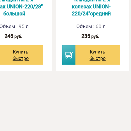
ах UNION-220/28"
колесах UNION-
большой
220/24"средний
Объем
:
95
л
Объем
:
60
л
245
235
руб.
руб.
Купить
Купить
быстро
быстро