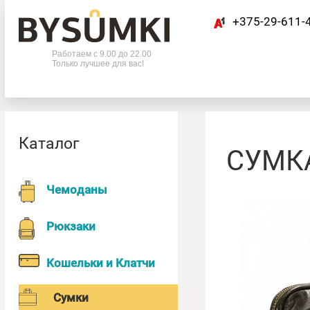
+375-29-611-
Телефоны
Работаем с 9.00 до 22.00
Только лучшее для вас!
+375-29-611-42-63
Каталог
СУМКА
Чемоданы
Рюкзаки
Кошельки и Клатчи
Сумки