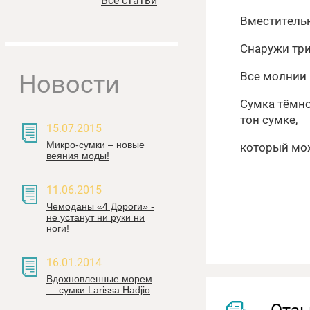
Все статьи
Вместительн
Снаружи три
Новости
Все молнии 
Сумка тёмно
тон сумке,
15.07.2015
Микро-сумки – новые
который мож
веяния моды!
11.06.2015
Чемоданы «4 Дороги» -
не устанут ни руки ни
ноги!
16.01.2014
Вдохновленные морем
— сумки Larissa Hadjiо
Отз