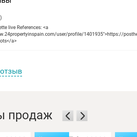
)
tte live References: <a
w.24propertyinspain.com/user/profile/1401935">https://posthe
lots</a>
 отзыв
еля:
ы продаж