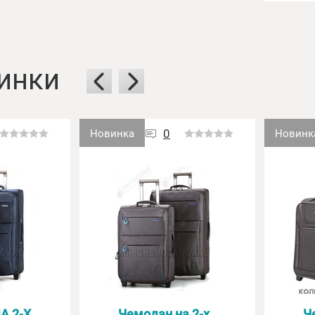
инки
0
Новинка
Новинк
А 2-Х
Чемодан на 2-х
Ч