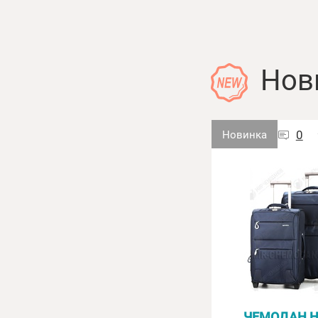
Нов
0
0
Новинка
Новинка
Сумка EPOL 6098-04
ЧЕМОДАН Н