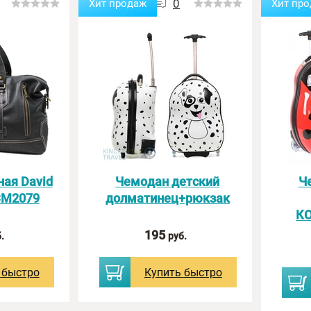
0
Хит продаж
Хит пр
ая David
Чемодан детский
Ч
CM2079
долматинец+рюкзак
с картинки:
К
195
.
руб.
ь
быстро
Купить
быстро