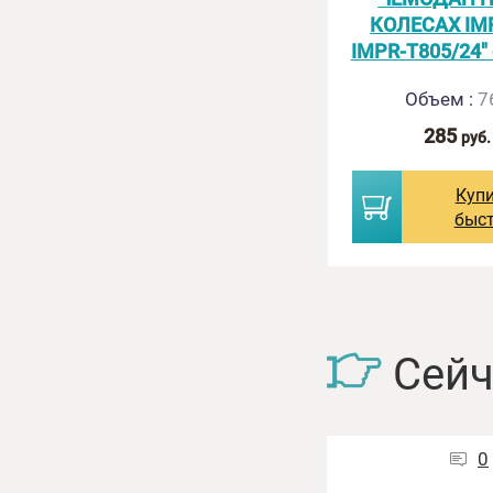
КОЛЕСАХ IM
IMPR-T805/24"
145
руб.
Объем
:
7
Купить
285
руб.
быстро
Куп
быс
Сейч
0