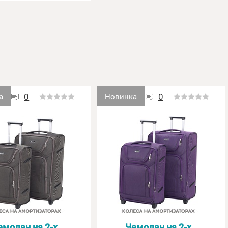
0
0
а
Новинка
емодан на 2-х
Чемодан на 2-х