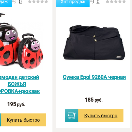
0
0
одаж
Хит продаж
емодан детский
Сумка Epol 9260А черная
БОЖЬЯ
ОРОВКА+рюкзак
185
руб.
195
руб.
Купить
быстро
Купить
быстро